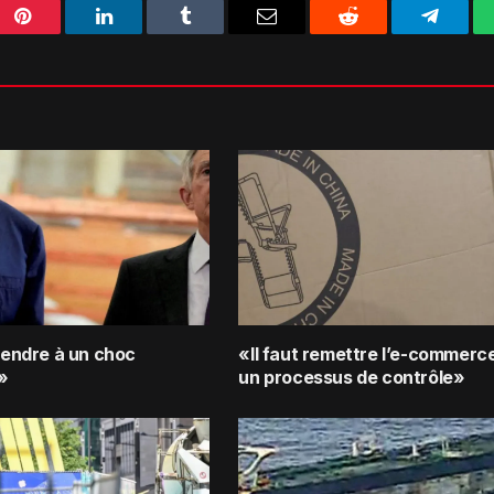
Pinterest
LinkedIn
Tumblr
Email
Reddit
Telegra
ttendre à un choc
«Il faut remettre l’e-commerc
»
un processus de contrôle»