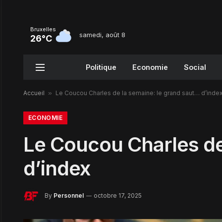
Bruxelles
samedi, août 8
26°C
Politique
Economie
Social
Accueil
»
Le Coucou Charles de la semaine: le grand saut… d’inde
ECONOMIE
Le Coucou Charles de
d’index
By
Personnel
octobre 17, 2025