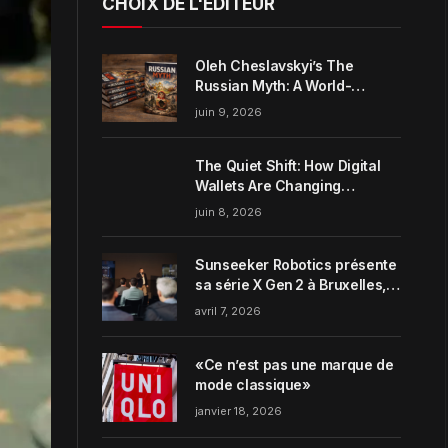
CHOIX DE L'ÉDITEUR
Oleh Cheslavskyi’s The
Russian Myth: A World-
Systems Analysis of
juin 9, 2026
Muscovite Power
The Quiet Shift: How Digital
Wallets Are Changing
Everyday Money Habits in the
juin 8, 2026
US
Sunseeker Robotics présente
sa série X Gen 2 à Bruxelles,
incarnant parfaitement le
avril 7, 2026
concept de Garden Harmony
de la marque
«Ce n’est pas une marque de
mode classique»
janvier 18, 2026