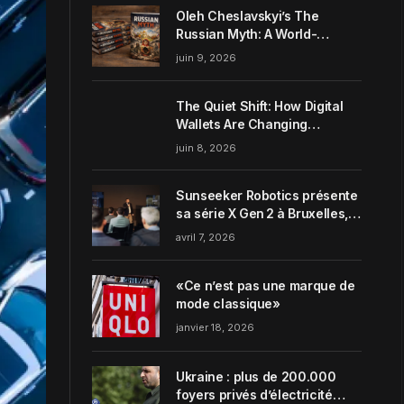
Oleh Cheslavskyi’s The
Russian Myth: A World-
Systems Analysis of
juin 9, 2026
Muscovite Power
The Quiet Shift: How Digital
Wallets Are Changing
Everyday Money Habits in the
juin 8, 2026
US
Sunseeker Robotics présente
sa série X Gen 2 à Bruxelles,
incarnant parfaitement le
avril 7, 2026
concept de Garden Harmony
de la marque
«Ce n’est pas une marque de
mode classique»
janvier 18, 2026
Ukraine : plus de 200.000
foyers privés d’électricité