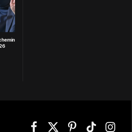
 chemin
026
Facebook
X
Pinterest
TikTok
Instagram