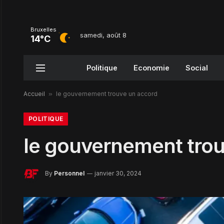
Bruxelles
samedi, août 8
14°C
Politique
Economie
Social
Accueil
»
le gouvernement trouve un accord
POLITIQUE
le gouvernement tro
By
Personnel
janvier 30, 2024