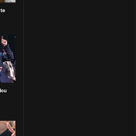
rte
lou