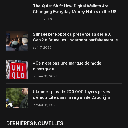
The Quiet Shift: How Digital Wallets Are
Changing Everyday Money Habits in the US
juin 8, 2026
Sunseeker Robotics présente sa série X
Gen 2 à Bruxelles, incarnant parfaitement le
concept de Garden Harmony de la marque
avril 7, 2026
«Ce n’est pas une marque de mode
classique»
janvier 18, 2026
Ukraine : plus de 200.000 foyers privés
d’électricité dans la région de Zaporijjia
janvier 18, 2026
DERNIÈRES NOUVELLES