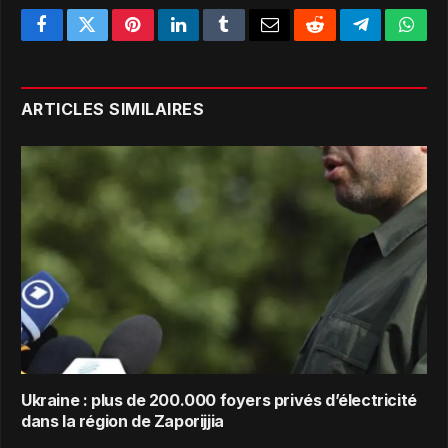
Facebook
Twitter
Pinterest
LinkedIn
Tumblr
Email
Reddit
Telegram
What
ARTICLES SIMILAIRES
Ukraine : plus de 200.000 foyers privés d’électricité
dans la région de Zaporijjia