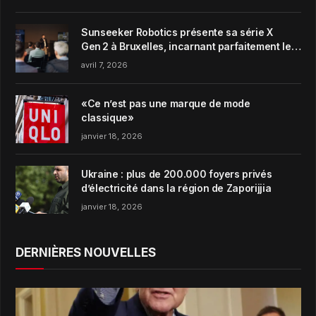
Sunseeker Robotics présente sa série X
Gen 2 à Bruxelles, incarnant parfaitement le
concept de Garden Harmony de la marque
avril 7, 2026
«Ce n’est pas une marque de mode
classique»
janvier 18, 2026
Ukraine : plus de 200.000 foyers privés
d’électricité dans la région de Zaporijjia
janvier 18, 2026
DERNIÈRES NOUVELLES