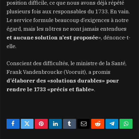
position difficile, ce que nous avons déjà répété
plusieurs fois aux responsables du 1733. En vain.
Le service formule beaucoup d’exigences à notre
égard, mais les nôtres ne sont jamais entendues
et aucune solution n’est proposée
», dénonce-t-
elle.
Conscient des difficultés, le ministre de la Santé,
Frank Vandenbroucke (Vooruit), a promis
d’élaborer des «solutions durables» pour
rendre le 1733 «précis et fiable»
.
Facebook
Twitter
Pinterest
LinkedIn
Tumblr
Email
Reddit
Telegram
What