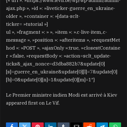
{« url »: »https://www.levif.be/wp/wp-admin/admin-
ajax.php », »id »: »liveticker-guerre_en_ukraine-
older », »container »: »[data-sclt-
ticker= »tutorial »]
ul », »fragment »: » », »item »: ».c-live-item,.c-
message », »position »: »afteritems », »requestMet
hod »: »POST », »ajaxOnly »:true, »closestContaine
r »:false, »requestBody »: »action=sclt_update-
ticks&_ajax_nonce=d3dba882b7&update[0]
[s]=guerre_en_ukraine&update[0][l]=7&update[0]
[b]=0&update[0][n]=1&update[0][m]=1″}
Le Premier ministre indien Modi est arrivé à Kiev
appeared first on Le Vif.