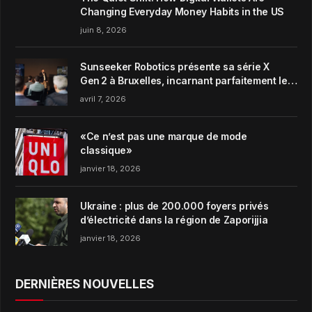
Changing Everyday Money Habits in the US
juin 8, 2026
Sunseeker Robotics présente sa série X
Gen 2 à Bruxelles, incarnant parfaitement le
concept de Garden Harmony de la marque
avril 7, 2026
«Ce n’est pas une marque de mode
classique»
janvier 18, 2026
Ukraine : plus de 200.000 foyers privés
d’électricité dans la région de Zaporijjia
janvier 18, 2026
DERNIÈRES NOUVELLES