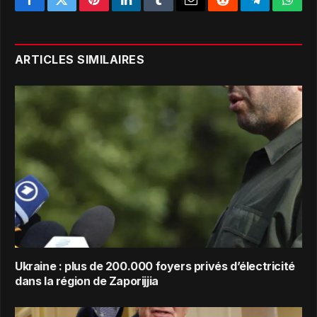
Facebook
Twitter
Pinterest
LinkedIn
Tumblr
Email
Reddit
Telegram
What
ARTICLES SIMILAIRES
Ukraine : plus de 200.000 foyers privés d’électricité
dans la région de Zaporijjia