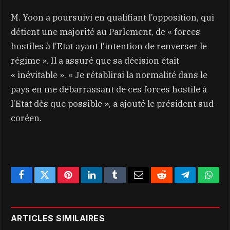
M. Yoon a poursuivi en qualifiant l’opposition, qui
détient une majorité au Parlement, de « forces
hostiles à l’Etat ayant l’intention de renverser le
régime ». Il a assuré que sa décision était
« inévitable ». « Je rétablirai la normalité dans le
pays en me débarrassant de ces forces hostile à
l’Etat dès que possible », a ajouté le président sud-
coréen.
Facebook
Twitter
Pinterest
LinkedIn
Tumblr
Email
Reddit
Telegram
What
ARTICLES SIMILAIRES