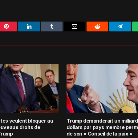
Pinterest
LinkedIn
Tumblr
Email
Reddit
Telegra
tes veulent bloquer au
Trump demanderait un milliard
ouveaux droits de
dollars par pays membre per
Trump
de son « Conseil de la paix »