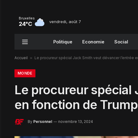
Bruxelles
vendredi, août 7
24°C
Politique
Economie
Social
Accueil
»
Le procureur spécial Jack Smith veut dévancer l’entrée 
MONDE
Le procureur spécial 
en fonction de Trump
By
Personnel
novembre 13, 2024