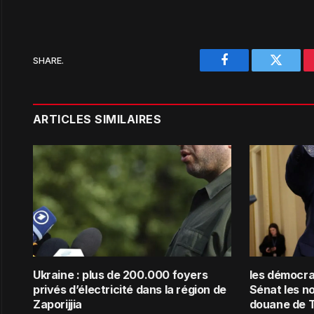
SHARE.
Facebook
Twitter
ARTICLES SIMILAIRES
Ukraine : plus de 200.000 foyers
les démocra
privés d’électricité dans la région de
Sénat les n
Zaporijjia
douane de 