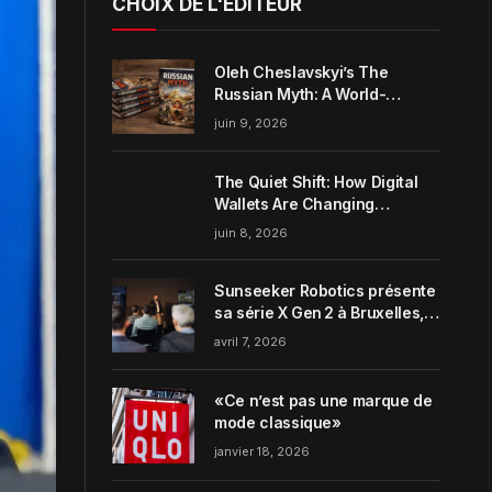
CHOIX DE L'ÉDITEUR
Oleh Cheslavskyi’s The
Russian Myth: A World-
Systems Analysis of
juin 9, 2026
Muscovite Power
The Quiet Shift: How Digital
Wallets Are Changing
Everyday Money Habits in the
juin 8, 2026
US
Sunseeker Robotics présente
sa série X Gen 2 à Bruxelles,
incarnant parfaitement le
avril 7, 2026
concept de Garden Harmony
de la marque
«Ce n’est pas une marque de
mode classique»
janvier 18, 2026