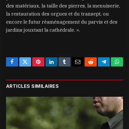
des matériaux, la taille des pierres, la menuiserie,
la restauration des orgues et du transept, ou
encore le futur réaménagement du parvis et des
jardins jouxtant la cathédrale. ».
Facebook
Twitter
Pinterest
LinkedIn
Tumblr
Email
Reddit
Telegram
What
ARTICLES SIMILAIRES