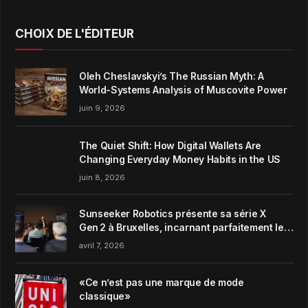
CHOIX DE L'ÉDITEUR
Oleh Cheslavskyi’s The Russian Myth: A
World-Systems Analysis of Muscovite Power
juin 9, 2026
The Quiet Shift: How Digital Wallets Are
Changing Everyday Money Habits in the US
juin 8, 2026
Sunseeker Robotics présente sa série X
Gen 2 à Bruxelles, incarnant parfaitement le
concept de Garden Harmony de la marque
avril 7, 2026
«Ce n’est pas une marque de mode
classique»