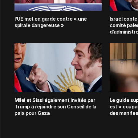
l’UE met en garde contre « une
Israël conte
spirale dangereuse »
comité pale
d’administr
Milei et Sissi également invités par
Le guide su
Trump à rejoindre son Conseil de la
est « coupab
paix pour Gaza
des manifes