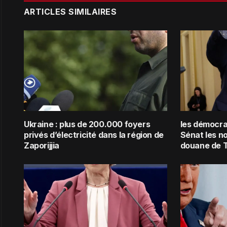
ARTICLES SIMILAIRES
Ukraine : plus de 200.000 foyers
les démocra
privés d’électricité dans la région de
Sénat les n
Zaporijjia
douane de 