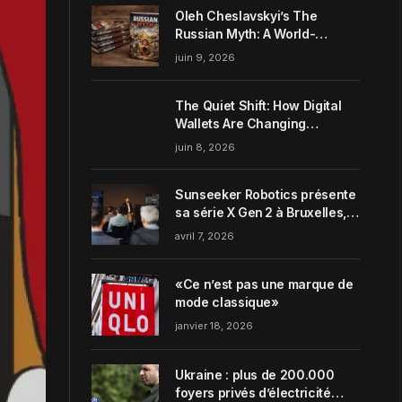
Oleh Cheslavskyi’s The
Russian Myth: A World-
Systems Analysis of
juin 9, 2026
Muscovite Power
The Quiet Shift: How Digital
Wallets Are Changing
Everyday Money Habits in the
juin 8, 2026
US
Sunseeker Robotics présente
sa série X Gen 2 à Bruxelles,
incarnant parfaitement le
avril 7, 2026
concept de Garden Harmony
de la marque
«Ce n’est pas une marque de
mode classique»
janvier 18, 2026
Ukraine : plus de 200.000
foyers privés d’électricité