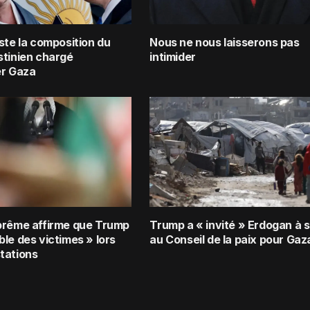
ste la composition du
Nous ne nous laisserons pas
stinien chargé
intimider
er Gaza
prême affirme que Trump
Trump a « invité » Erdogan à s
le des victimes » lors
au Conseil de la paix pour Gaz
tations