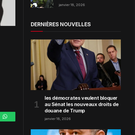
dans la région de Zaporijjia
janvier 18, 2026
DERNIÈRES NOUVELLES
les démocrates veulent bloquer
au Sénat les nouveaux droits de
douane de Trump
janvier 18, 2026
m
WhatsApp