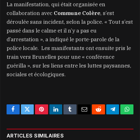
La manifestation, qui était organisée en
collaboration avec
Commune Colère
, s’est
déroulée sans incident, selon la police. « Tout s’est
passé dans le calme et il n’y a pas eu
d’arrestation », a indiqué le porte-parole de la
police locale. Les manifestants ont ensuite pris le
train vers Bruxelles pour une « conférence
guérilla », sur les liens entre les luttes paysannes,
sociales et écologiques.
Facebook
Twitter
Pinterest
LinkedIn
Tumblr
Email
Reddit
Telegram
What
ARTICLES SIMILAIRES