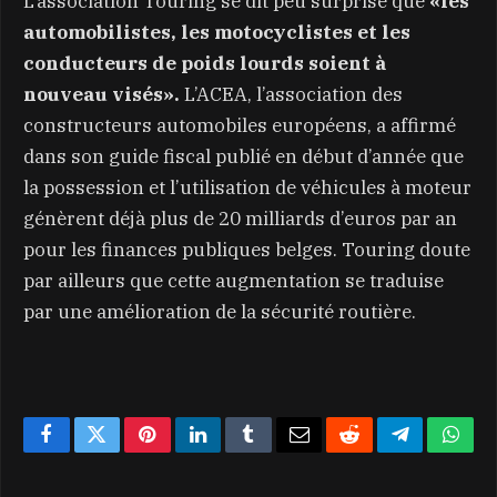
L’association Touring se dit peu surprise que
«les
automobilistes, les motocyclistes et les
conducteurs de poids lourds soient à
nouveau visés».
L’ACEA, l’association des
constructeurs automobiles européens, a affirmé
dans son guide fiscal publié en début d’année que
la possession et l’utilisation de véhicules à moteur
génèrent déjà plus de 20 milliards d’euros par an
pour les finances publiques belges. Touring doute
par ailleurs que cette augmentation se traduise
par une amélioration de la sécurité routière.
Facebook
Twitter
Pinterest
LinkedIn
Tumblr
Email
Reddit
Telegram
What