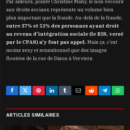
Par ailleurs, pointe Christine Mahy, le non-recours
aux droits sociaux représente un volume bien
plus important que la fraude. Au-delà de la fraude,
entre 37% et 51% des personnes ayant droit
au revenu d’intégration sociale (le RIS, versé
par le CPAS) n’y font pas appel.
Mais ça, c’est
moins sexy et sensationnel que des images
floutées de la rue de Dison à Verviers.
Facebook
Twitter
Pinterest
LinkedIn
Tumblr
Email
Reddit
Telegram
What
ARTICLES SIMILAIRES