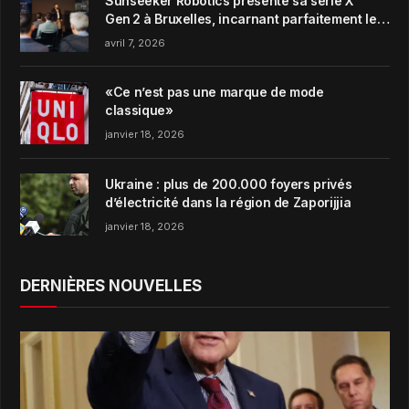
Sunseeker Robotics présente sa série X
Gen 2 à Bruxelles, incarnant parfaitement le
concept de Garden Harmony de la marque
avril 7, 2026
«Ce n’est pas une marque de mode
classique»
janvier 18, 2026
Ukraine : plus de 200.000 foyers privés
d’électricité dans la région de Zaporijjia
janvier 18, 2026
DERNIÈRES NOUVELLES