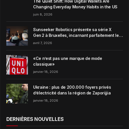
The Quiet Shift: How Digital Wallets Are
Changing Everyday Money Habits in the US
juin 8, 2026
Sunseeker Robotics présente sa série X
Gen 2 à Bruxelles, incarnant parfaitement le
concept de Garden Harmony de la marque
avril 7, 2026
«Ce n’est pas une marque de mode
classique»
janvier 18, 2026
Ukraine : plus de 200.000 foyers privés
d’électricité dans la région de Zaporijjia
janvier 18, 2026
DERNIÈRES NOUVELLES