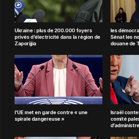
Ukraine : plus de 200.000 foyers
les démocra
privés d’électricité dans la région de
Sénat les n
Zaporijjia
douane de 
l’UE met en garde contre « une
Israël conte
spirale dangereuse »
comité pale
d’administr