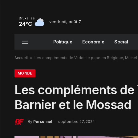
Bruxelles
vendredi, août 7
24°C
Politique
Economie
Social
Accueil
»
Les compléments de Vadot: le pape en Belgique, Michel 
MONDE
Les compléments de V
Barnier et le Mossad
By
Personnel
septembre 27, 2024