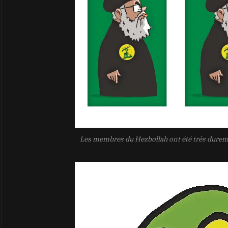
Les membres du Hezbollah ont été très duremen