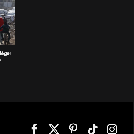
iéger
a
Facebook
X
Pinterest
TikTok
Instagram