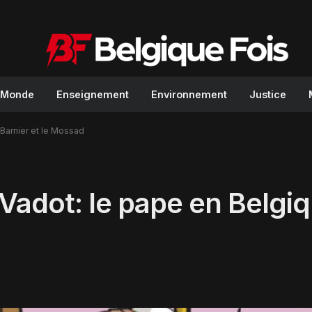
Monde
Enseignement
Environnement
Justice
Barnier et le Mossad
adot: le pape en Belgiq