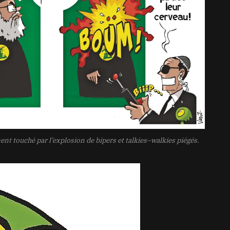
t touché par l’explosion de bipers et talkies
–
walkies piégés.