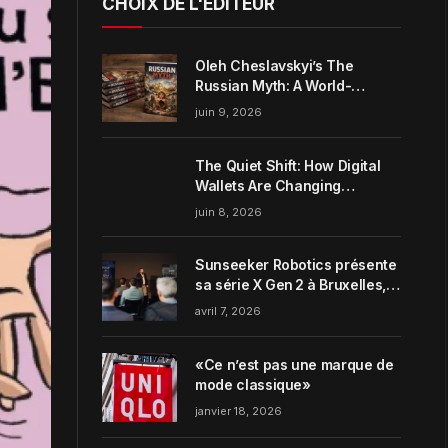
CHOIX DE L'ÉDITEUR
Oleh Cheslavskyi’s The
Russian Myth: A World-
Systems Analysis of
juin 9, 2026
Muscovite Power
The Quiet Shift: How Digital
Wallets Are Changing
Everyday Money Habits in the
juin 8, 2026
US
Sunseeker Robotics présente
sa série X Gen 2 à Bruxelles,
incarnant parfaitement le
avril 7, 2026
concept de Garden Harmony
de la marque
«Ce n’est pas une marque de
mode classique»
janvier 18, 2026