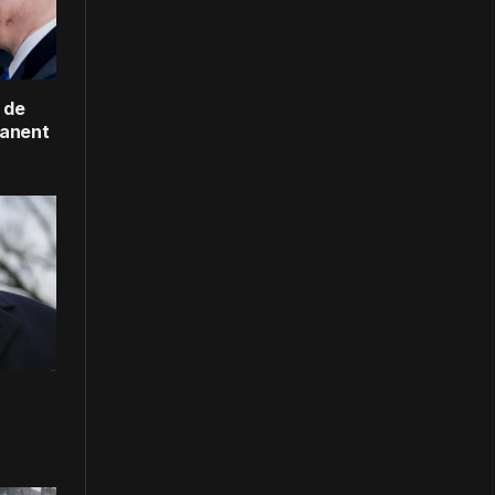
 de
manent