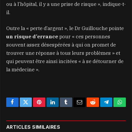
ou à l’hôpital, il y a une prise de risque », indique-t-
il.
Outre la « perte d’argent », le Dr Guillouche pointe
un risque d’errance
pour « ces personnes
souvent assez désespérées à qui on promet de
trouver une réponse à tous leurs problèmes » et
qui peuvent être ainsi incitées « à se détourner de
la médecine ».
Facebook
Twitter
Pinterest
LinkedIn
Tumblr
Email
Reddit
Telegram
What
ARTICLES SIMILAIRES