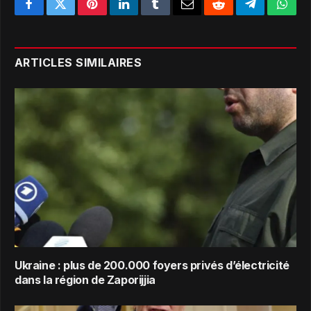
Facebook
Twitter
Pinterest
LinkedIn
Tumblr
Email
Reddit
Telegram
What
ARTICLES SIMILAIRES
Ukraine : plus de 200.000 foyers privés d’électricité
dans la région de Zaporijjia