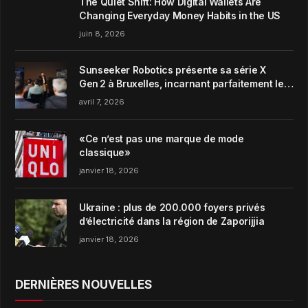
The Quiet Shift: How Digital Wallets Are
Changing Everyday Money Habits in the US
juin 8, 2026
Sunseeker Robotics présente sa série X
Gen 2 à Bruxelles, incarnant parfaitement le
concept de Garden Harmony de la marque
avril 7, 2026
«Ce n’est pas une marque de mode
classique»
janvier 18, 2026
Ukraine : plus de 200.000 foyers privés
d’électricité dans la région de Zaporijjia
janvier 18, 2026
DERNIÈRES NOUVELLES