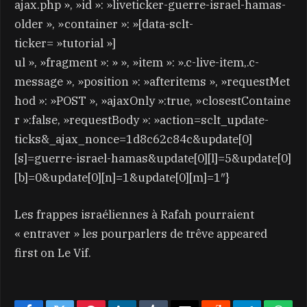
ajax.php », »id »: »liveticker-guerre-israel-hamas-
older », »container »: »[data-sclt-
ticker= »tutorial »]
ul », »fragment »: » », »item »: ».c-live-item,.c-
message », »position »: »afteritems », »requestMet
hod »: »POST », »ajaxOnly »:true, »closestContaine
r »:false, »requestBody »: »action=sclt_update-
ticks&_ajax_nonce=1d8c62c84c&update[0]
[s]=guerre-israel-hamas&update[0][l]=5&update[0]
[b]=0&update[0][n]=1&update[0][m]=1″}
Les frappes israéliennes à Rafah pourraient
« entraver » les pourparlers de trêve appeared
first on Le Vif.