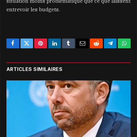
situation moins problématique que ce que laissent
entrevoir les budgets.
Facebook
Twitter
Pinterest
LinkedIn
Tumblr
Email
Reddit
Telegram
What
ARTICLES SIMILAIRES