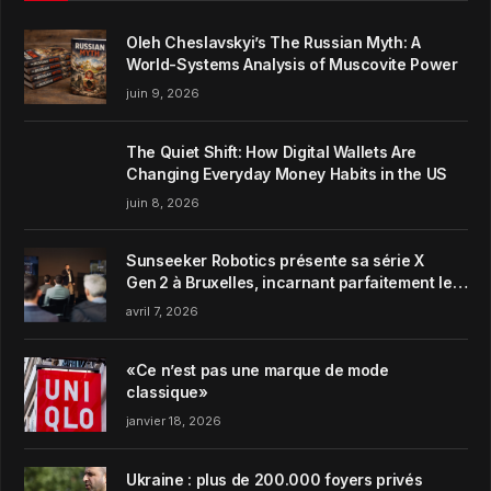
Oleh Cheslavskyi’s The Russian Myth: A
World-Systems Analysis of Muscovite Power
juin 9, 2026
The Quiet Shift: How Digital Wallets Are
Changing Everyday Money Habits in the US
juin 8, 2026
Sunseeker Robotics présente sa série X
Gen 2 à Bruxelles, incarnant parfaitement le
concept de Garden Harmony de la marque
avril 7, 2026
«Ce n’est pas une marque de mode
classique»
janvier 18, 2026
Ukraine : plus de 200.000 foyers privés