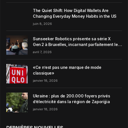
The Quiet Shift: How Digital Wallets Are
Changing Everyday Money Habits in the US
juin 8, 2026
Sunseeker Robotics présente sa série X
Gen 2 à Bruxelles, incarnant parfaitement le
concept de Garden Harmony de la marque
avril 7, 2026
«Ce n’est pas une marque de mode
classique»
janvier 18, 2026
Ukraine : plus de 200.000 foyers privés
d’électricité dans la région de Zaporijjia
janvier 18, 2026
DERNIÈRES NOUVELLES