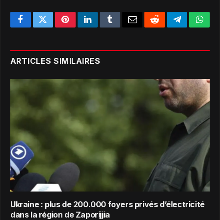
Facebook
Twitter
Pinterest
LinkedIn
Tumblr
Email
Reddit
Telegram
What
ARTICLES SIMILAIRES
Ukraine : plus de 200.000 foyers privés d’électricité
dans la région de Zaporijjia