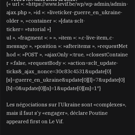
{« url »: »https://www.levif.be/wp/wp-admin/admin-
ajax.php », »id »: »liveticker-guerre_en_ukraine-
older », »container »: »[data-sclt-
ticker= »tutorial »]
ul », »fragment »: » », »item »: ».c-live-item,.c-
message », »position »: »afteritems », »requestMet
hod »: »POST », »ajaxOnly »:true, »closestContaine
r »:false, »requestBody »: »action=sclt_update-
ticks&_ajax_nonce=30c83c4531&update[0]
[s]=guerre_en_ukraine&update[0][l]=7&update[0]
[b]=0&update[0][n]=1&update[0][m]=1″}
Les négociations sur l’Ukraine sont «complexes»,
mais il faut s’y «engager», déclare Poutine
appeared first on Le Vif.