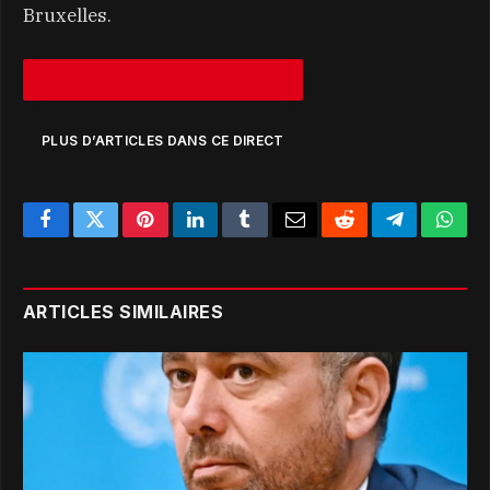
Bruxelles.
PLUS D’ARTICLES DANS CE DIRECT
Facebook
Twitter
Pinterest
LinkedIn
Tumblr
Email
Reddit
Telegram
What
ARTICLES SIMILAIRES