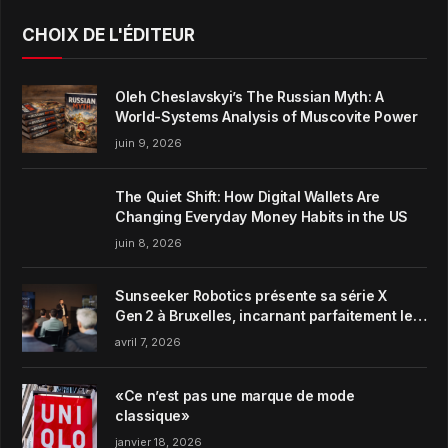
CHOIX DE L'ÉDITEUR
Oleh Cheslavskyi’s The Russian Myth: A
World-Systems Analysis of Muscovite Power
juin 9, 2026
The Quiet Shift: How Digital Wallets Are
Changing Everyday Money Habits in the US
juin 8, 2026
Sunseeker Robotics présente sa série X
Gen 2 à Bruxelles, incarnant parfaitement le
concept de Garden Harmony de la marque
avril 7, 2026
«Ce n’est pas une marque de mode
classique»
janvier 18, 2026