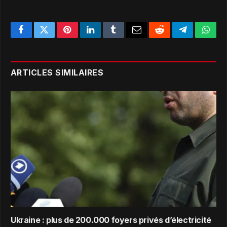
Facebook
Twitter
Pinterest
LinkedIn
Tumblr
Email
Reddit
Telegram
What
ARTICLES SIMILAIRES
Ukraine : plus de 200.000 foyers privés d’électricité