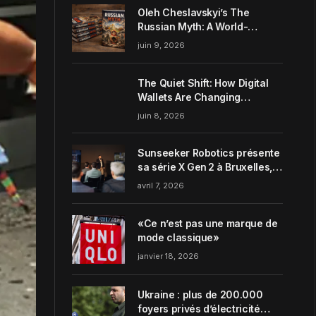
Oleh Cheslavskyi’s The
Russian Myth: A World-
Systems Analysis of
juin 9, 2026
Muscovite Power
The Quiet Shift: How Digital
Wallets Are Changing
Everyday Money Habits in the
juin 8, 2026
US
Sunseeker Robotics présente
sa série X Gen 2 à Bruxelles,
incarnant parfaitement le
avril 7, 2026
concept de Garden Harmony
de la marque
«Ce n’est pas une marque de
mode classique»
janvier 18, 2026
Ukraine : plus de 200.000
foyers privés d’électricité