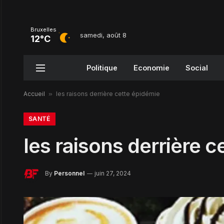
Bruxelles
samedi, août 8
12°C
Politique
Economie
Social
Accueil
»
les raisons derrière cette épidémie
SANTÉ
les raisons derrière 
By
Personnel
juin 27, 2024