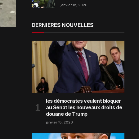
dans la région de Zaporijjia
janvier 18, 2026
DERNIÈRES NOUVELLES
les démocrates veulent bloquer
au Sénat les nouveaux droits de
douane de Trump
janvier 18, 2026