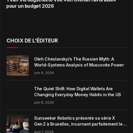
pour un budget 2026
CHOIX DE L'ÉDITEUR
Oleh Cheslavskyi’s The Russian Myth: A
World-Systems Analysis of Muscovite Power
juin 9, 2026
The Quiet Shift: How Digital Wallets Are
Changing Everyday Money Habits in the US
juin 8, 2026
Sunseeker Robotics présente sa série X
Gen 2 à Bruxelles, incarnant parfaitement le
concept de Garden Harmony de la marque
avril 7, 2026