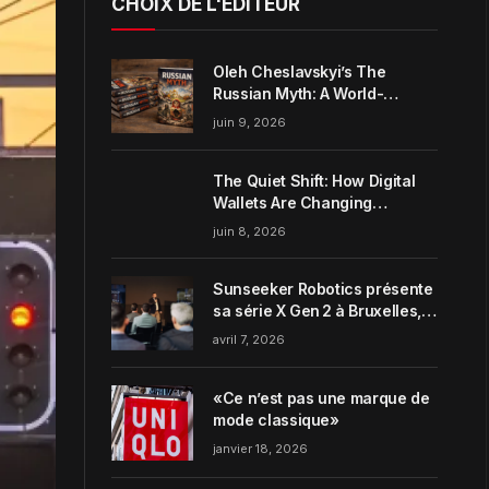
CHOIX DE L'ÉDITEUR
Oleh Cheslavskyi’s The
Russian Myth: A World-
Systems Analysis of
juin 9, 2026
Muscovite Power
The Quiet Shift: How Digital
Wallets Are Changing
Everyday Money Habits in the
juin 8, 2026
US
Sunseeker Robotics présente
sa série X Gen 2 à Bruxelles,
incarnant parfaitement le
avril 7, 2026
concept de Garden Harmony
de la marque
«Ce n’est pas une marque de
mode classique»
janvier 18, 2026