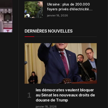
Ukraine : plus de 200.000
foyers privés d’électricité
dans la région de Zaporijjia
janvier 18, 2026
DERNIÈRES NOUVELLES
les démocrates veulent bloquer
au Sénat les nouveaux droits de
douane de Trump
janvier 18, 2026