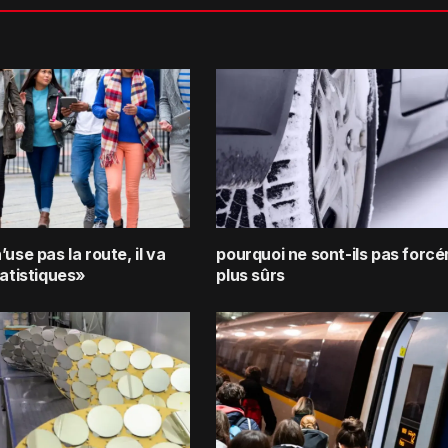
’use pas la route, il va
pourquoi ne sont-ils pas forc
tatistiques»
plus sûrs