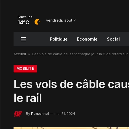
Bruxelles
vendredi, août 7
14°C
Politique
Economie
Social
Accueil
»
Les vols de câble causent chaque jour 1h15 de retard sur l
MOBILITÉ
Les vols de câble cau
le rail
By
Personnel
mai 21, 2024