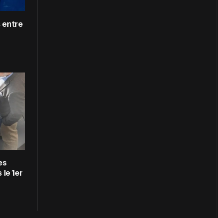
 entre
es
 le 1er