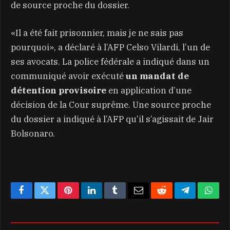
de source proche du dossier.
«Il a été fait prisonnier, mais je ne sais pas
pourquoi», a déclaré à l’AFP Celso Vilardi, l’un de
ses avocats. La police fédérale a indiqué dans un
communiqué avoir exécuté
un mandat de
détention provisoire
en application d’une
décision de la Cour suprême. Une source proche
du dossier a indiqué à l’AFP qu’il s’agissait de Jair
Bolsonaro.
Facebook
Twitter
Pinterest
LinkedIn
Tumblr
Email
Reddit
Telegram
What