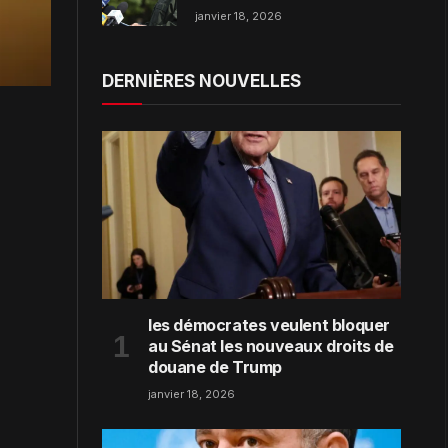
dans la région de Zaporijjia
janvier 18, 2026
DERNIÈRES NOUVELLES
les démocrates veulent bloquer
au Sénat les nouveaux droits de
douane de Trump
janvier 18, 2026