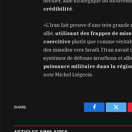
dernier, allié stratégique du mouveme
crédibilité
.
«L’Iran fait preuve d’une très grande
allié,
utilisant des frappes de mis
coercitive
plutôt que comme véritabl
des missiles vers Israël, l’Iran savait
systèmes de défense israéliens et allié
puissance militaire dans la région
note Michel Liégeois.
SHARE.
Facebook
Twitter
ARTICLES SIMILAIRES