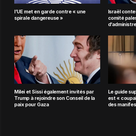
l’UE met en garde contre « une
Israël conte
spirale dangereuse »
comité pale
d’administr
Milei et Sissi également invités par
Le guide su
Trump à rejoindre son Conseil de la
est « coupab
paix pour Gaza
des manifes