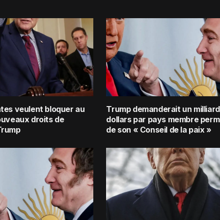
tes veulent bloquer au
Trump demanderait un milliard
ouveaux droits de
dollars par pays membre per
Trump
de son « Conseil de la paix »