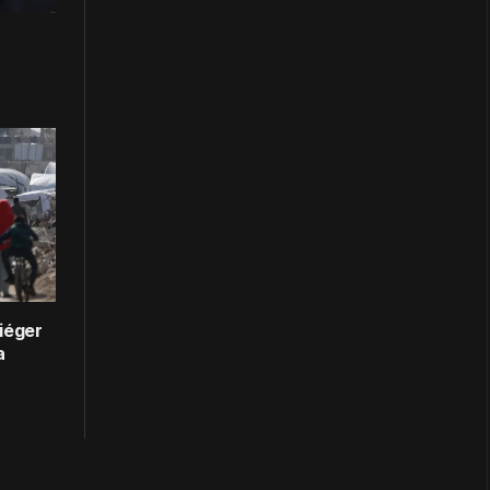
iéger
a