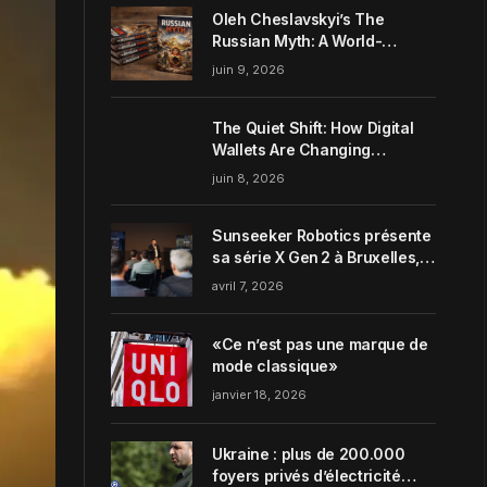
Oleh Cheslavskyi’s The
Russian Myth: A World-
Systems Analysis of
juin 9, 2026
Muscovite Power
The Quiet Shift: How Digital
Wallets Are Changing
Everyday Money Habits in the
juin 8, 2026
US
Sunseeker Robotics présente
sa série X Gen 2 à Bruxelles,
incarnant parfaitement le
avril 7, 2026
concept de Garden Harmony
de la marque
«Ce n’est pas une marque de
mode classique»
janvier 18, 2026
Ukraine : plus de 200.000
foyers privés d’électricité