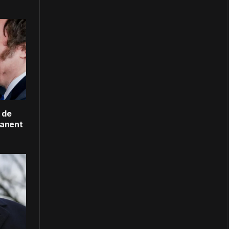
 de
manent