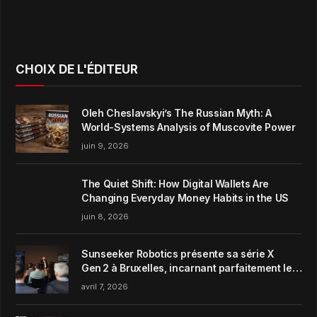
CHOIX DE L'ÉDITEUR
Oleh Cheslavskyi’s The Russian Myth: A
World-Systems Analysis of Muscovite Power
juin 9, 2026
The Quiet Shift: How Digital Wallets Are
Changing Everyday Money Habits in the US
juin 8, 2026
Sunseeker Robotics présente sa série X
Gen 2 à Bruxelles, incarnant parfaitement le
concept de Garden Harmony de la marque
avril 7, 2026