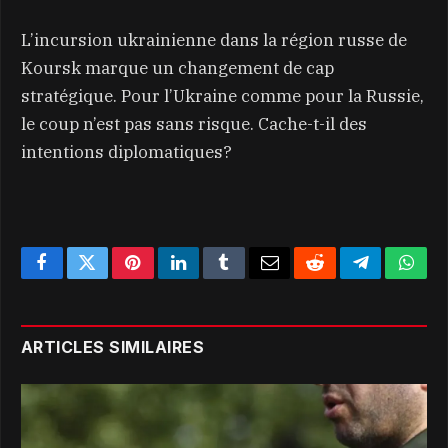
L’incursion ukrainienne dans la région russe de
Koursk marque un changement de cap
stratégique. Pour l’Ukraine comme pour la Russie,
le coup n’est pas sans risque. Cache-t-il des
intentions diplomatiques?
Facebook
Twitter
Pinterest
LinkedIn
Tumblr
Email
Reddit
Telegram
What
ARTICLES SIMILAIRES