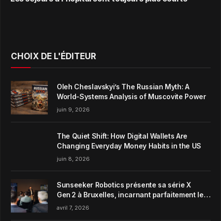
CHOIX DE L'ÉDITEUR
Oleh Cheslavskyi’s The Russian Myth: A
World-Systems Analysis of Muscovite Power
juin 9, 2026
The Quiet Shift: How Digital Wallets Are
Changing Everyday Money Habits in the US
juin 8, 2026
Sunseeker Robotics présente sa série X
Gen 2 à Bruxelles, incarnant parfaitement le
concept de Garden Harmony de la marque
avril 7, 2026