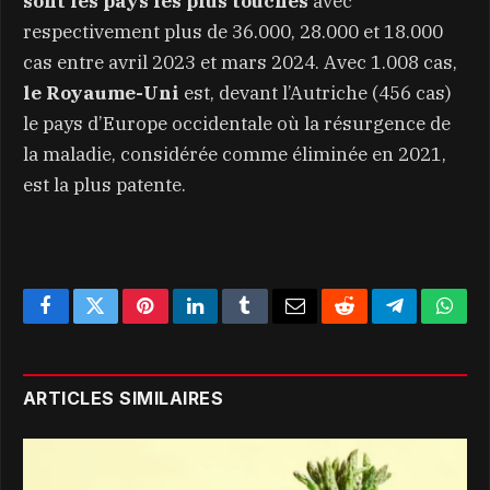
sont les pays les plus touchés
avec
respectivement plus de 36.000, 28.000 et 18.000
cas entre avril 2023 et mars 2024. Avec 1.008 cas,
le Royaume-Uni
est, devant l’Autriche (456 cas)
le pays d’Europe occidentale où la résurgence de
la maladie, considérée comme éliminée en 2021,
est la plus patente.
Facebook
Twitter
Pinterest
LinkedIn
Tumblr
Email
Reddit
Telegram
What
ARTICLES SIMILAIRES