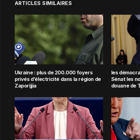
ARTICLES SIMILAIRES
Ukraine : plus de 200.000 foyers
les démocra
privés d’électricité dans la région de
Sénat les n
Zaporijjia
douane de 