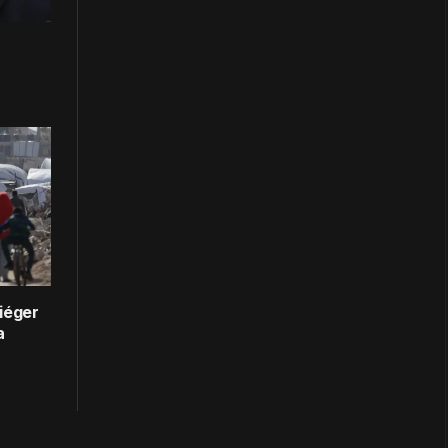
iéger
a