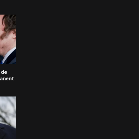
 de
manent