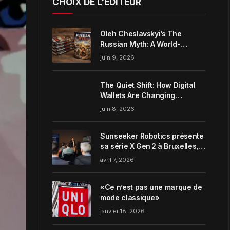
CHOIX DE L'ÉDITEUR
Oleh Cheslavskyi’s The
Russian Myth: A World-
Systems Analysis of
juin 9, 2026
Muscovite Power
The Quiet Shift: How Digital
Wallets Are Changing
Everyday Money Habits in the
juin 8, 2026
US
Sunseeker Robotics présente
sa série X Gen 2 à Bruxelles,
incarnant parfaitement le
avril 7, 2026
concept de Garden Harmony
de la marque
«Ce n’est pas une marque de
mode classique»
janvier 18, 2026