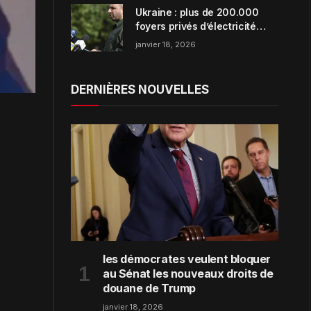
Ukraine : plus de 200.000
foyers privés d’électricité
dans la région de Zaporijjia
janvier 18, 2026
DERNIÈRES NOUVELLES
les démocrates veulent bloquer
au Sénat les nouveaux droits de
douane de Trump
janvier 18, 2026