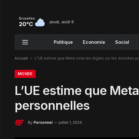
Bruxelles
jeudi, août 6
20°C
Politique
Economie
Social
Accueil
»
L’UE estime que Meta viole les règles sur les données p
MONDE
L’UE estime que Meta 
personnelles
By
Personnel
juillet 1, 2024