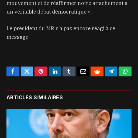
mouvement et de réaffirmer notre attachement à
un véritable débat démocratique ».
Le président du MR n’a pas encore réagi à ce
message.
Facebook
Twitter
Pinterest
LinkedIn
Tumblr
Email
Reddit
Telegram
What
ARTICLES SIMILAIRES