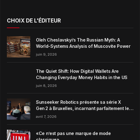
CHOIX DE L'ÉDITEUR
Oleh Cheslavskyi’s The Russian Myth: A
World-Systems Analysis of Muscovite Power
juin 9, 2026
The Quiet Shift: How Digital Wallets Are
Changing Everyday Money Habits in the US
juin 8, 2026
Sunseeker Robotics présente sa série X
Gen 2 à Bruxelles, incarnant parfaitement le
concept de Garden Harmony de la marque
avril 7, 2026
«Ce n’est pas une marque de mode
classique»