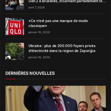
Gen 2 à Bruxelles, incarnant parfaitement le
concept de Garden Harmony de la marque
avril 7, 2026
«Ce n’est pas une marque de mode
classique»
janvier 18, 2026
Ukraine : plus de 200.000 foyers privés
d’électricité dans la région de Zaporijjia
janvier 18, 2026
DERNIÈRES NOUVELLES