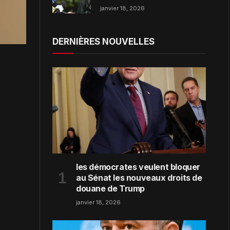
dans la région de Zaporijjia
janvier 18, 2026
DERNIÈRES NOUVELLES
les démocrates veulent bloquer
au Sénat les nouveaux droits de
douane de Trump
janvier 18, 2026