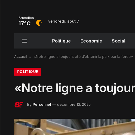
Bruxelles
vendredi, août 7
17°C
Politique
Economie
Social
Accueil
»
«Notre ligne a toujours été d’obtenir la paix par la force»
POLITIQUE
«Notre ligne a toujour
By
Personnel
décembre 12, 2025