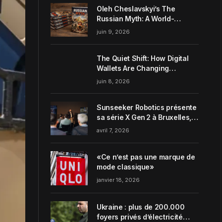
Oleh Cheslavskyi’s The
Russian Myth: A World-
Systems Analysis of
juin 9, 2026
Muscovite Power
The Quiet Shift: How Digital
Wallets Are Changing
Everyday Money Habits in the
juin 8, 2026
US
Sunseeker Robotics présente
sa série X Gen 2 à Bruxelles,
incarnant parfaitement le
avril 7, 2026
concept de Garden Harmony
de la marque
«Ce n’est pas une marque de
mode classique»
janvier 18, 2026
Ukraine : plus de 200.000
foyers privés d’électricité