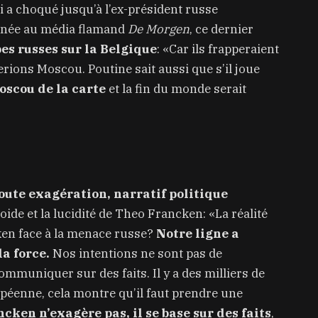
i a choqué jusqu’à l’ex-président russe
onnée au média flamand
De Morgen
, ce dernier
es russes sur la Belgique
: «Car ils frapperaient
erions Moscou. Poutine sait aussi que s’il joue
oscou de la carte
et la fin du monde serait
toute exagération, narratif politique
roide et la lucidité de Theo Francken: «La réalité
cken face à la menace russe?
Notre ligne a
la force.
Nos intentions ne sont pas de
muniquer sur des faits. Il y a des milliers de
opéenne, cela montre qu’il faut prendre une
cken n’exagère pas, il se base sur des faits
,