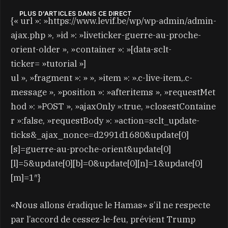
PLUS D’ARTICLES DANS CE DIRECT
{« url »: »https://www.levif.be/wp/wp-admin/admin-
ajax.php », »id »: »liveticker-guerre-au-proche-
orient-older », »container »: »[data-sclt-
ticker= »tutorial »]
ul », »fragment »: » », »item »: ».c-live-item,.c-
message », »position »: »afteritems », »requestMet
hod »: »POST », »ajaxOnly »:true, »closestContaine
r »:false, »requestBody »: »action=sclt_update-
ticks&_ajax_nonce=d2991d1680&update[0]
[s]=guerre-au-proche-orient&update[0]
[l]=5&update[0][b]=0&update[0][n]=1&update[0]
[m]=1″}
«Nous allons éradique le Hamas» s’il ne respecte
par l’accord de cessez-le-feu, prévient Trump