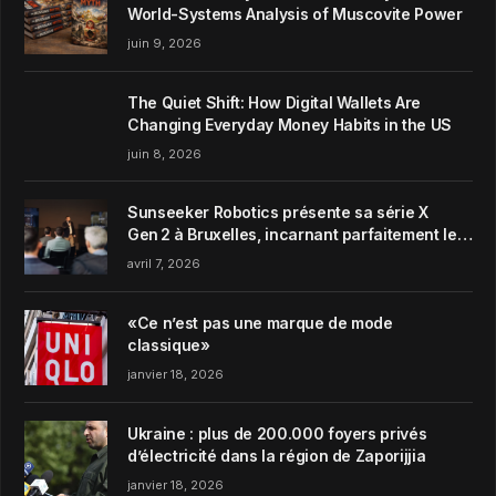
World-Systems Analysis of Muscovite Power
juin 9, 2026
The Quiet Shift: How Digital Wallets Are
Changing Everyday Money Habits in the US
juin 8, 2026
Sunseeker Robotics présente sa série X
Gen 2 à Bruxelles, incarnant parfaitement le
concept de Garden Harmony de la marque
avril 7, 2026
«Ce n’est pas une marque de mode
classique»
janvier 18, 2026
Ukraine : plus de 200.000 foyers privés
d’électricité dans la région de Zaporijjia
janvier 18, 2026