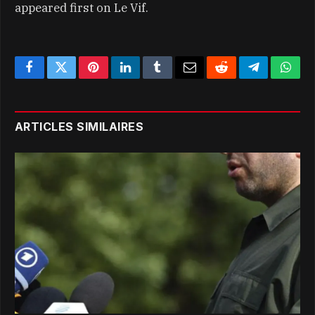
appeared first on Le Vif.
Facebook
Twitter
Pinterest
LinkedIn
Tumblr
Email
Reddit
Telegram
What
ARTICLES SIMILAIRES