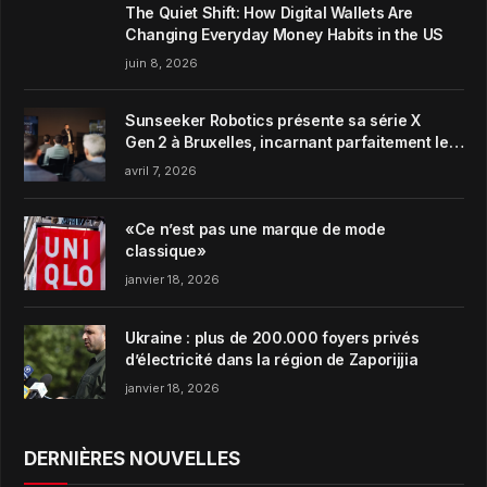
The Quiet Shift: How Digital Wallets Are
Changing Everyday Money Habits in the US
juin 8, 2026
Sunseeker Robotics présente sa série X
Gen 2 à Bruxelles, incarnant parfaitement le
concept de Garden Harmony de la marque
avril 7, 2026
«Ce n’est pas une marque de mode
classique»
janvier 18, 2026
Ukraine : plus de 200.000 foyers privés
d’électricité dans la région de Zaporijjia
janvier 18, 2026
DERNIÈRES NOUVELLES