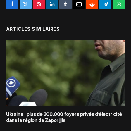
Facebook
Twitter
Pinterest
LinkedIn
Tumblr
Email
Reddit
Telegram
What
ARTICLES SIMILAIRES
Ukraine : plus de 200.000 foyers privés d’électricité
dans la région de Zaporijjia