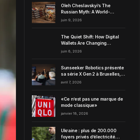
Oleh Cheslavskyi’s The
Russian Myth: A World-
Systems Analysis of
juin 9, 2026
Muscovite Power
The Quiet Shift: How Digital
Wallets Are Changing
Everyday Money Habits in the
juin 8, 2026
US
Sunseeker Robotics présente
sa série X Gen 2 à Bruxelles,
incarnant parfaitement le
avril 7, 2026
concept de Garden Harmony
de la marque
«Ce n’est pas une marque de
mode classique»
janvier 18, 2026
Ukraine : plus de 200.000
foyers privés d’électricité