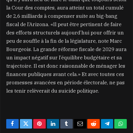
la Cour des comptes, aura atteint un total cumulé
de 2,6 milliards à compenser suite au big-bang
fiscal de l’Arizona. «Il peut être pertinent de faire
des efforts structurels aujourd’hui pour offrir un
peu de souffle à la fin de la législature, note Marc
Bourgeois. La grande réforme fiscale de 2029 aura
un impact négatif sur l’équilibre budgétaire et sa
trajectoire. Il est donc raisonnable de ménager les
finances publiques avant cela.» Et avec toutes ces
promesses avancées en période électorale, ne pas
les tenir relèverait du suicide politique.
Facebook
Twitter
Pinterest
LinkedIn
Tumblr
Email
Reddit
Telegram
What