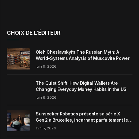
CHOIX DE L'ÉDITEUR
Oleh Cheslavskyi’s The Russian Myth: A
World-Systems Analysis of Muscovite Power
juin 9, 2026
The Quiet Shift: How Digital Wallets Are
Changing Everyday Money Habits in the US
juin 8, 2026
Sunseeker Robotics présente sa série X
Gen 2 à Bruxelles, incarnant parfaitement le
concept de Garden Harmony de la marque
avril 7, 2026