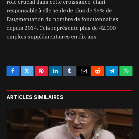
rôle crucial dans cette croissance, étant
responsable à elle seule de plus de 65% de
l’augmentation du nombre de fonctionnaires
depuis 2014. Cela représente plus de 42.000
emplois supplémentaires en dix ans.
Facebook
Twitter
Pinterest
LinkedIn
Tumblr
Email
Reddit
Telegram
What
ARTICLES SIMILAIRES