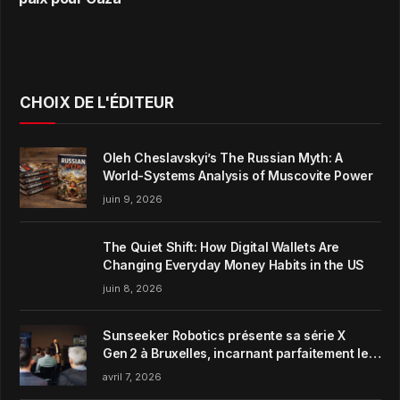
CHOIX DE L'ÉDITEUR
Oleh Cheslavskyi’s The Russian Myth: A
World-Systems Analysis of Muscovite Power
juin 9, 2026
The Quiet Shift: How Digital Wallets Are
Changing Everyday Money Habits in the US
juin 8, 2026
Sunseeker Robotics présente sa série X
Gen 2 à Bruxelles, incarnant parfaitement le
concept de Garden Harmony de la marque
avril 7, 2026