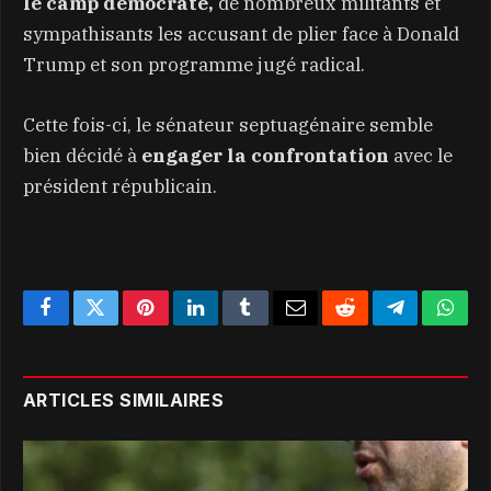
le camp démocrate,
de nombreux militants et
sympathisants les accusant de plier face à Donald
Trump et son programme jugé radical.
Cette fois-ci, le sénateur septuagénaire semble
bien décidé à
engager la confrontation
avec le
président républicain.
Facebook
Twitter
Pinterest
LinkedIn
Tumblr
Email
Reddit
Telegram
What
ARTICLES SIMILAIRES