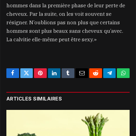
hommes dans la première phase de leur perte de
cheveux. Par la suite, on les voit souvent se
résigner. N’oublions pas non plus que certains
hommes sont plus beaux sans cheveux qu’avec.
La calvitie elle-même peut être sexy.»
Facebook
Twitter
Pinterest
LinkedIn
Tumblr
Email
Reddit
Telegram
What
ARTICLES SIMILAIRES