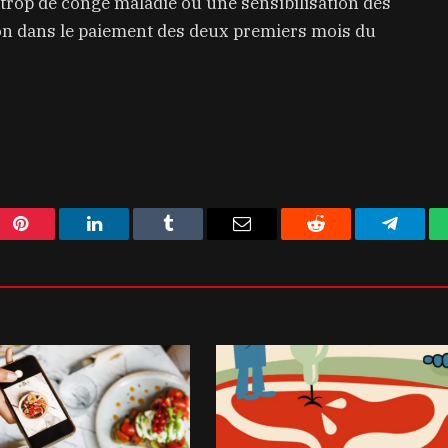
 trop de congé maladie ou une sensibilisation des
on dans le paiement des deux premiers mois du
Pinterest
LinkedIn
Tumblr
Email
Reddit
Telegra