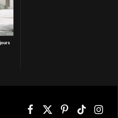
ujours
Facebook
X
Pinterest
TikTok
Instagram
(Twitter)