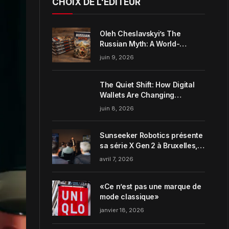
CHOIX DE L'ÉDITEUR
Oleh Cheslavskyi’s The
Russian Myth: A World-
Systems Analysis of
juin 9, 2026
Muscovite Power
The Quiet Shift: How Digital
Wallets Are Changing
Everyday Money Habits in the
juin 8, 2026
US
Sunseeker Robotics présente
sa série X Gen 2 à Bruxelles,
incarnant parfaitement le
avril 7, 2026
concept de Garden Harmony
de la marque
«Ce n’est pas une marque de
mode classique»
janvier 18, 2026