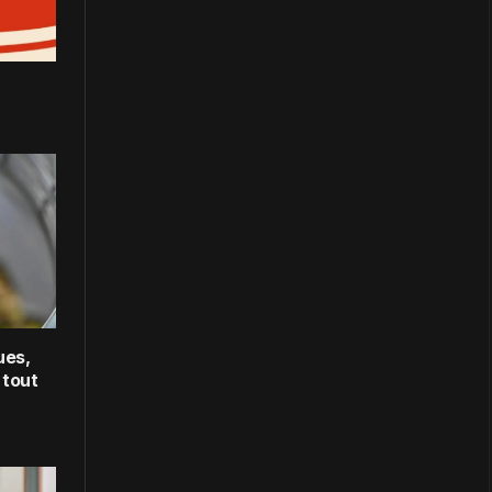
ues,
 tout