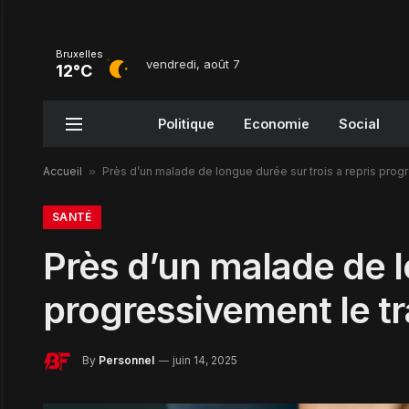
Bruxelles
vendredi, août 7
12°C
Politique
Economie
Social
Accueil
»
Près d’un malade de longue durée sur trois a repris prog
SANTÉ
Près d’un malade de l
progressivement le tr
By
Personnel
juin 14, 2025