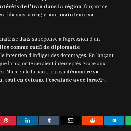
intérêts de l’Iran dans la région
, forçant ce
nt libanais, à réagir pour
maintenir sa
 maîtrise dans sa réponse à l’agression d’un
siles comme outil de diplomatie
e intention d’infliger des dommages. En lançant
 que la majorité seraient interceptés grâce aux
s. Mais en le faisant, le pays
démontre sa
, tout en évitant l’escalade avec Israël
»,
Pinterest
LinkedIn
Tumblr
Email
Reddit
Telegra