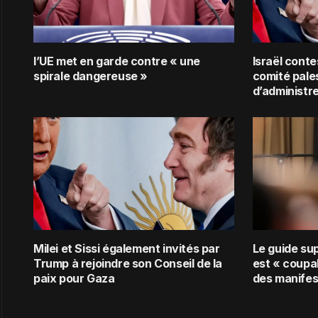
l’UE met en garde contre « une
Israël conte
spirale dangereuse »
comité pale
d’administr
Milei et Sissi également invités par
Le guide su
Trump à rejoindre son Conseil de la
est « coupab
paix pour Gaza
des manifes