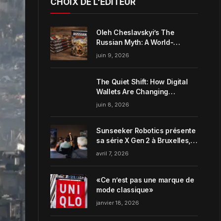
CHOIX DE L'ÉDITEUR
Oleh Cheslavskyi’s The
Russian Myth: A World-
Systems Analysis of
juin 9, 2026
Muscovite Power
The Quiet Shift: How Digital
Wallets Are Changing
Everyday Money Habits in the
juin 8, 2026
US
Sunseeker Robotics présente
sa série X Gen 2 à Bruxelles,
incarnant parfaitement le
avril 7, 2026
concept de Garden Harmony
de la marque
«Ce n’est pas une marque de
mode classique»
janvier 18, 2026