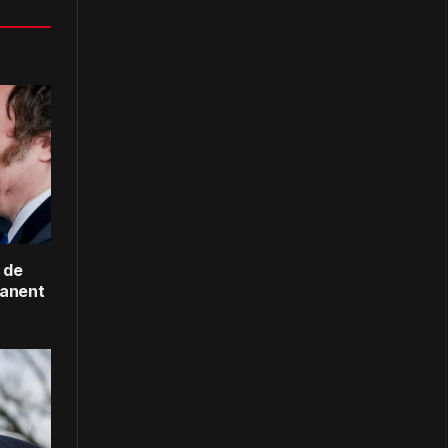
 de
manent