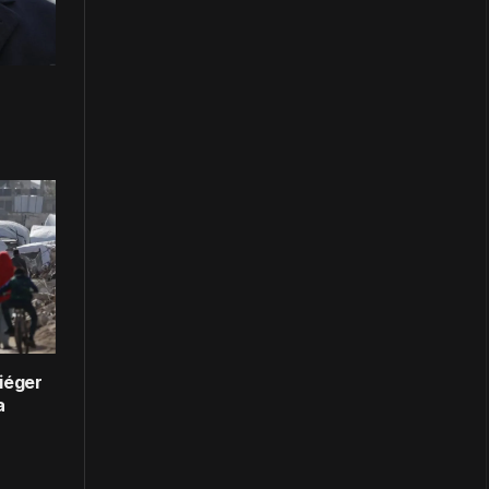
iéger
a