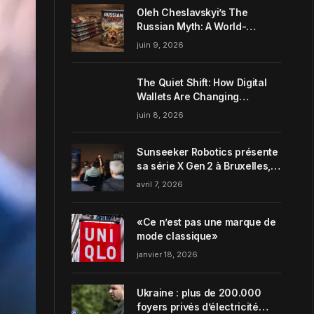
Oleh Cheslavskyi’s The
Russian Myth: A World-
Systems Analysis of
juin 9, 2026
Muscovite Power
The Quiet Shift: How Digital
Wallets Are Changing
Everyday Money Habits in the
juin 8, 2026
US
Sunseeker Robotics présente
sa série X Gen 2 à Bruxelles,
incarnant parfaitement le
avril 7, 2026
concept de Garden Harmony
de la marque
«Ce n’est pas une marque de
mode classique»
janvier 18, 2026
Ukraine : plus de 200.000
foyers privés d’électricité