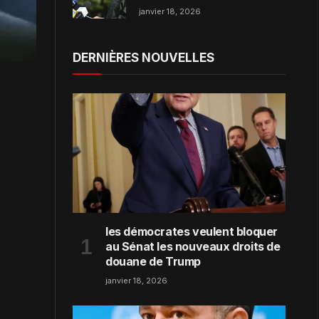
dans la région de Zaporijjia
janvier 18, 2026
DERNIÈRES NOUVELLES
les démocrates veulent bloquer
au Sénat les nouveaux droits de
douane de Trump
janvier 18, 2026