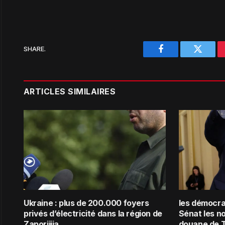
SHARE.
Facebook
Twitter
ARTICLES SIMILAIRES
Ukraine : plus de 200.000 foyers
les démocra
privés d’électricité dans la région de
Sénat les n
Zaporijjia
douane de 