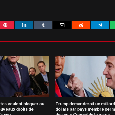
Pinterest
LinkedIn
Tumblr
Email
Reddit
Telegra
tes veulent bloquer au
Trump demanderait un milliard
ouveaux droits de
dollars par pays membre per
Trump
de son « Conseil de la paix »