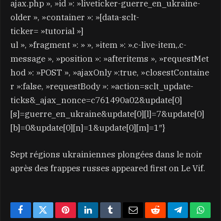
ajax.php », »id »: »liveticker-guerre_en_ukraine-
older », »container »: »[data-sclt-
ticker= »tutorial »]
ul », »fragment »: » », »item »: ».c-live-item,.c-
message », »position »: »afteritems », »requestMet
hod »: »POST », »ajaxOnly »:true, »closestContaine
r »:false, »requestBody »: »action=sclt_update-
ticks&_ajax_nonce=c761490a02&update[0]
[s]=guerre_en_ukraine&update[0][l]=7&update[0]
[b]=0&update[0][n]=1&update[0][m]=1″}
Sept régions ukrainiennes plongées dans le noir
après des frappes russes appeared first on Le Vif.
Facebook
Twitter
Pinterest
LinkedIn
Tumblr
Email
Reddit
Telegram
What