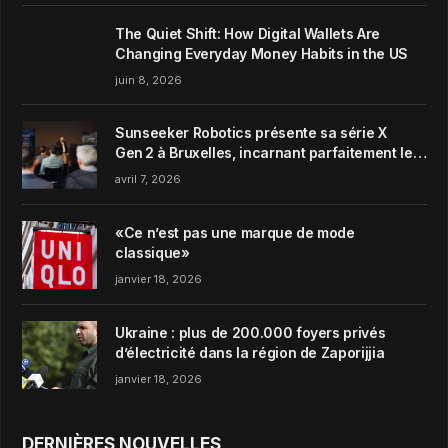
The Quiet Shift: How Digital Wallets Are
Changing Everyday Money Habits in the US
juin 8, 2026
Sunseeker Robotics présente sa série X
Gen 2 à Bruxelles, incarnant parfaitement le
concept de Garden Harmony de la marque
avril 7, 2026
«Ce n’est pas une marque de mode
classique»
janvier 18, 2026
Ukraine : plus de 200.000 foyers privés
d’électricité dans la région de Zaporijjia
janvier 18, 2026
DERNIÈRES NOUVELLES