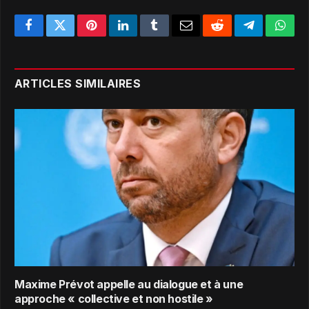
Facebook
Twitter
Pinterest
LinkedIn
Tumblr
Email
Reddit
Telegram
What
ARTICLES SIMILAIRES
Maxime Prévot appelle au dialogue et à une
approche « collective et non hostile »