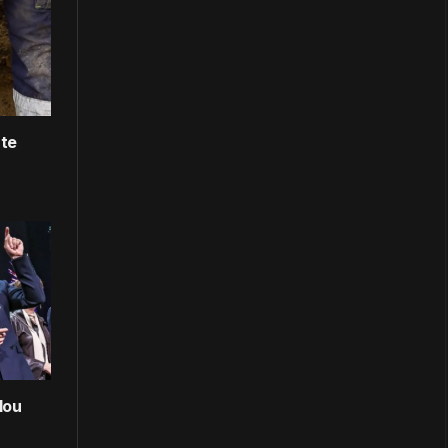
rte
lou