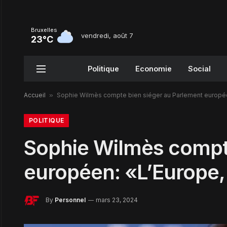
Bruxelles
vendredi, août 7
23°C
Politique
Economie
Social
Accueil
»
Sophie Wilmès compte bien siéger au Parlement européen
POLITIQUE
Sophie Wilmès compte
européen: «L’Europe, 
By
Personnel
mars 23, 2024