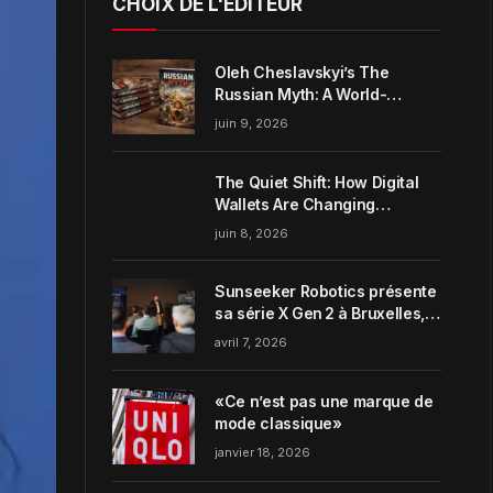
CHOIX DE L'ÉDITEUR
Oleh Cheslavskyi’s The
Russian Myth: A World-
Systems Analysis of
juin 9, 2026
Muscovite Power
The Quiet Shift: How Digital
Wallets Are Changing
Everyday Money Habits in the
juin 8, 2026
US
Sunseeker Robotics présente
sa série X Gen 2 à Bruxelles,
incarnant parfaitement le
avril 7, 2026
concept de Garden Harmony
de la marque
«Ce n’est pas une marque de
mode classique»
janvier 18, 2026