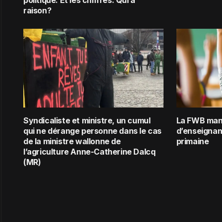
politique. Et les chiffres. Qui a
raison?
Syndicaliste et ministre, un cumul
La FWB man
qui ne dérange personne dans le cas
d’enseignant
de la ministre wallonne de
primaine
l’agriculture Anne-Catherine Dalcq
(MR)