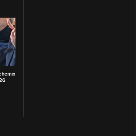
 chemin
026