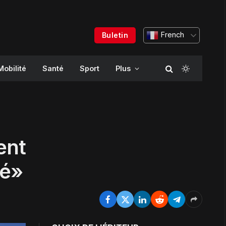
French
Buletin
Mobilité
Santé
Sport
Plus
ent
té»