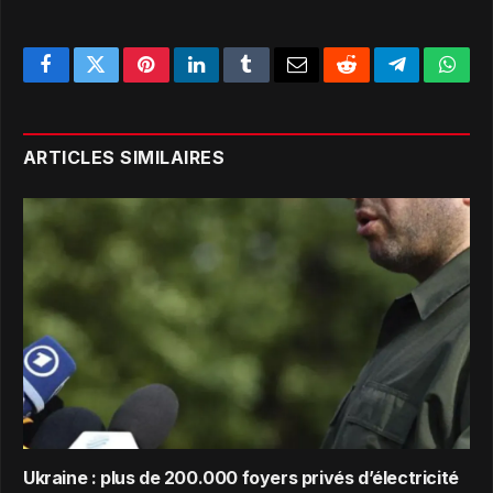
Facebook
Twitter
Pinterest
LinkedIn
Tumblr
Email
Reddit
Telegram
What
ARTICLES SIMILAIRES
Ukraine : plus de 200.000 foyers privés d’électricité