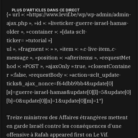
PLUS D’ARTICLES DANS CE DIRECT
{« url »: »https://www.levif.be/wp/wp-admin/admin-
ajax.php », »id »: »liveticker-guerre-israel-hamas-
older », »container »: »[data-sclt-
ticker= »tutorial »]
ul », »fragment »: » », »item »: ».c-live-item,.c-
message », »position »: »afteritems », »requestMet
hod »: »POST », »ajaxOnly »:true, »closestContaine
r »:false, »requestBody »: »action=sclt_update-
ticks&_ajax_nonce=f64dbb9bb4&update[0]
[s]=guerre-israel-hamas&update[0][l]=5&update[0]
[b]=0&update[0][n]=1&update[0][m]=1″}
Treize ministres des Affaires étrangères mettent
en garde Israël contre les conséquences d’une
offensive à Rafah appeared first on Le Vif.