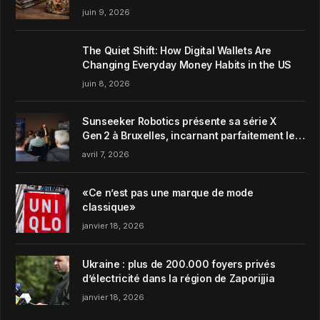
juin 9, 2026
The Quiet Shift: How Digital Wallets Are
Changing Everyday Money Habits in the US
juin 8, 2026
Sunseeker Robotics présente sa série X
Gen 2 à Bruxelles, incarnant parfaitement le
concept de Garden Harmony de la marque
avril 7, 2026
«Ce n’est pas une marque de mode
classique»
janvier 18, 2026
Ukraine : plus de 200.000 foyers privés
d’électricité dans la région de Zaporijjia
janvier 18, 2026