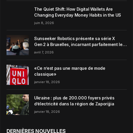
The Quiet Shift: How Digital Wallets Are
Changing Everyday Money Habits in the US
juin 8, 2026
Sunseeker Robotics présente sa série X
Gen 2 à Bruxelles, incarnant parfaitement le
concept de Garden Harmony de la marque
avril 7, 2026
«Ce n’est pas une marque de mode
classique»
janvier 18, 2026
Ukraine : plus de 200.000 foyers privés
d’électricité dans la région de Zaporijjia
janvier 18, 2026
DERNIÈRES NOUVELLES