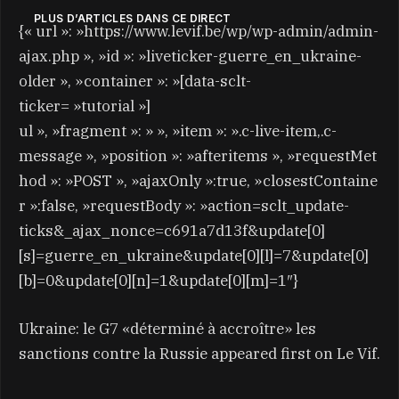
PLUS D’ARTICLES DANS CE DIRECT
{« url »: »https://www.levif.be/wp/wp-admin/admin-
ajax.php », »id »: »liveticker-guerre_en_ukraine-
older », »container »: »[data-sclt-
ticker= »tutorial »]
ul », »fragment »: » », »item »: ».c-live-item,.c-
message », »position »: »afteritems », »requestMet
hod »: »POST », »ajaxOnly »:true, »closestContaine
r »:false, »requestBody »: »action=sclt_update-
ticks&_ajax_nonce=c691a7d13f&update[0]
[s]=guerre_en_ukraine&update[0][l]=7&update[0]
[b]=0&update[0][n]=1&update[0][m]=1″}
Ukraine: le G7 «déterminé à accroître» les
sanctions contre la Russie appeared first on Le Vif.