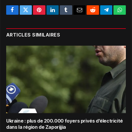
Facebook
Twitter
Pinterest
LinkedIn
Tumblr
Email
Reddit
Telegram
What
ARTICLES SIMILAIRES
Ukraine : plus de 200.000 foyers privés d’électricité
dans la région de Zaporijjia