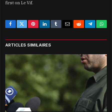
first on Le Vif.
Facebook
Twitter
Pinterest
LinkedIn
Tumblr
Email
Reddit
Telegram
What
ARTICLES SIMILAIRES