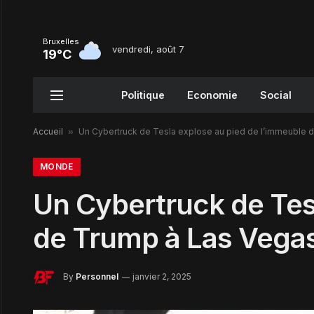
Bruxelles
vendredi, août 7
19°C
Politique
Economie
Social
Accueil
»
Un Cybertruck de Tesla explose au pied de l’immeuble de
MONDE
Un Cybertruck de Tes
de Trump à Las Vegas 
By
Personnel
janvier 2, 2025