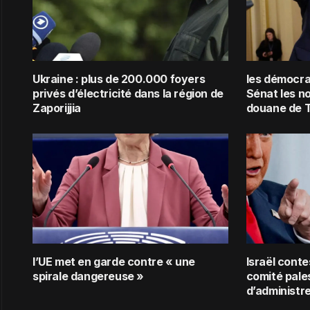
Ukraine : plus de 200.000 foyers
les démocra
privés d’électricité dans la région de
Sénat les n
Zaporijjia
douane de 
l’UE met en garde contre « une
Israël conte
spirale dangereuse »
comité pale
d’administr