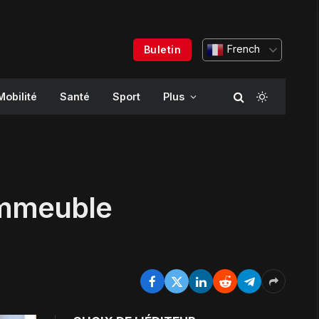
French
Buletin
Mobilité
Santé
Sport
Plus
’immeuble