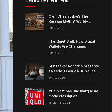
CHOIX DE L'ÉDITEUR
Oleh Cheslavskyi’s The
Russian Myth: A World-
Systems Analysis of
juin 9, 2026
Muscovite Power
The Quiet Shift: How Digital
Wallets Are Changing
Everyday Money Habits in the
juin 8, 2026
US
Sunseeker Robotics présente
sa série X Gen 2 à Bruxelles,
incarnant parfaitement le
avril 7, 2026
concept de Garden Harmony
de la marque
«Ce n’est pas une marque de
mode classique»
janvier 18, 2026