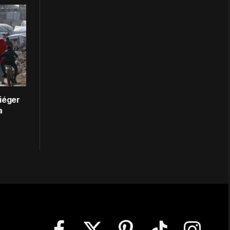
iéger
a