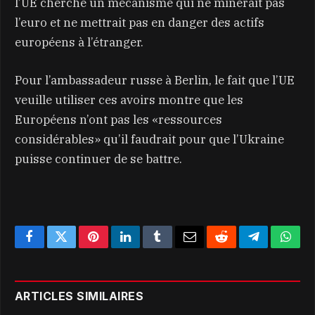
l’UE cherche un mécanisme qui ne minerait pas
l’euro et ne mettrait pas en danger des actifs
européens à l’étranger.
Pour l’ambassadeur russe à Berlin, le fait que l’UE
veuille utiliser ces avoirs montre que les
Européens n’ont pas les «ressources
considérables» qu’il faudrait pour que l’Ukraine
puisse continuer de se battre.
Facebook
Twitter
Pinterest
LinkedIn
Tumblr
Email
Reddit
Telegram
What
ARTICLES SIMILAIRES