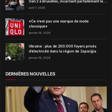
Gen 2 à Bruxelles, incarnant parfaitement le
concept de Garden Harmony de la marque
avril 7, 2026
«Ce n’est pas une marque de mode
classique»
janvier 18, 2026
Ukraine : plus de 200.000 foyers privés
d’électricité dans la région de Zaporijjia
janvier 18, 2026
DERNIÈRES NOUVELLES